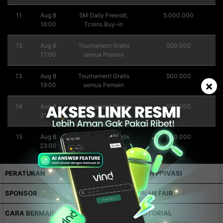
11
Aug 8
5M Daily Freeroll,
5.000.000
16:00
Tcoins Buy-in
12
Aug 8
Tournament Gratis
500.000
17:00
semua Pemain
13
Aug 8
Tournament Gratis
500.000
×
19:00
semua Pemain
14
Aug 8
Tournament Gratis
500.000
21:00
semua Pemain
15
Aug 8
Tournament Gratis
500.000
23:00
semua Pemain
PERATURAN
KEBIJAKAN PRIVASI
SPONSOR
PERMAINAN FAIR
CARA BERMAIN
VIDEO TUTORIAL