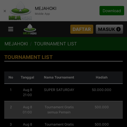
MEJAHOKI
×
Download
Mobile App
DAFTAR
MASUK
MEJAHOKI
TOURNAMENT LIST
TOURNAMENT LIST
No
Tanggal
Nama Tournament
Hadiah
1
Aug 8
SUPER SATURDAY
50.000.000
21:00
2
Aug 8
Tournament Gratis
500.000
01:00
semua Pemain
3
Aug 8
Tournament Gratis
500.000